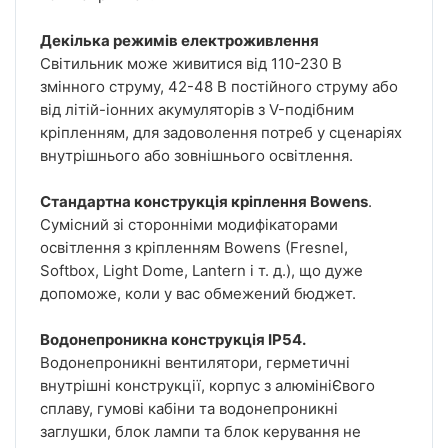
Декілька режимів електроживлення
Світильник може живитися від 110-230 В
змінного струму, 42-48 В постійного струму або
від літій-іонних акумуляторів з V-подібним
кріпленням, для задоволення потреб у сценаріях
внутрішнього або зовнішнього освітлення.
Стандартна конструкція кріплення Bowens
.
Сумісний зі сторонніми модифікаторами
освітлення з кріпленням Bowens (Fresnel,
Softbox, Light Dome, Lantern і т. д.), що дуже
допоможе, коли у вас обмежений бюджет.
Водонепроникна конструкція IP54.
Водонепроникні вентилятори, герметичні
внутрішні конструкції, корпус з алюмініЄвого
сплаву, гумові кабіни та водонепроникні
заглушки, блок лампи та блок керування не