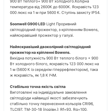
900 Вт теплого+ 900 Вт холодного.Колірна
температура від 2600K до 6000K. Яскравість 123
000 люкс на 1 м при 5600 К. Ступінь захисту IP54.
Soonwell G900 LED
Light Проривний
світлодіодний прожектор, з кріпленням Bowens,
найяскравіший прожектор у галузі.
Найяскравіший двоколірний світлодіодний
прожектор на кріпленні Bowens.
Вихідна потужність 900 Вт теплого білого + 900
Вт холодного білого, яскравість 123 000 люкс на
1 м (5600 К із середнім гіперрефлектором), така
ж яскравість, як 1,8 К ІЧМ.
Стабільно точна якість світла
Виготовлені на індивідуальне замовлення
світлодіоди найвищої якості забезпечують
стабільно точну перенесення кольорів CRI96,
TLCI97, TM-30-18 (порівн.): Rf=93, Rg=100.