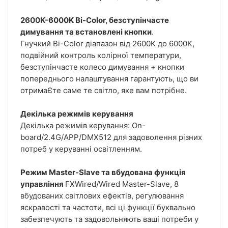
2600K-6000K Bi-Color, безступінчасте
димування та встановлені кнопки
.
Гнучкий Bi-Color діапазон від 2600K до 6000K,
подвійний контроль колірної температури,
безступінчасте колесо димування + кнопки
попереднього налаштування гарантують, що ви
отримаЄте саме те світло, яке вам потрібне.
Декілька режимів керування
Декілька режимів керування: On-
board/2.4G/APP/DMX512 для задоволення різних
потреб у керуванні освітленням.
Режим Master-Slave та вбудована функція
управління
FXWired/Wired Master-Slave, 8
вбудованих світлових ефектів, регулювання
яскравості та частоти, всі ці функції буквально
забезпечують та задовольняють ваші потреби у