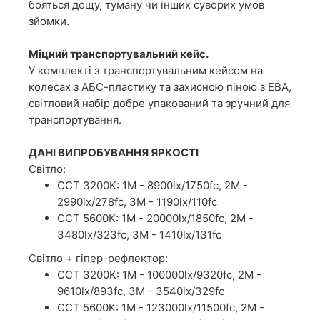
бояться дощу, туману чи інших суворих умов
зйомки.
Міцний транспортувальний кейс.
У комплекті з транспортувальним кейсом на
колесах з АБС-пластику та захисною піною з ЕВА,
світловий набір добре упакований та зручний для
транспортування.
ДАНІ ВИПРОБУВАННЯ ЯРКОСТІ
Світло:
CCT 3200K: 1M - 8900lx/1750fc, 2М -
2990lx/278fc, 3М - 1190lx/110fc
CCT 5600K: 1М - 20000lx/1850fc, 2М -
3480lx/323fc, 3М - 1410lx/131fc
Світло + гіпер-рефлектор:
CCT 3200K: 1M - 100000lx/9320fc, 2М -
9610lx/893fc, 3М - 3540lx/329fc
CCT 5600K: 1М - 123000lx/11500fc, 2М -